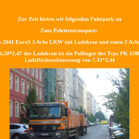
Zur Zeit bieten wir folgenden Fuhrpark an
Zum Palettentransport:
s 2641 Euro5 3 Achs LKW mit Ladekran und einen 2 Ach
,50*2,47 der Ladekran ist ein Palfinger des Typs PK 150
Ladeflächenabmessung von 7,33*2,44