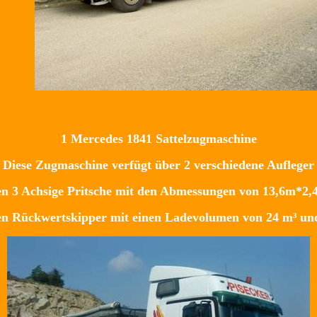
1 Mercedes 1841 Sattelzugmaschine
Diese Zugmaschine verfügt über 2 verschiedene Aufleger
en 3 Achsige Pritsche mit den Abmessungen von 13,6m*2,
gen Rückwertskipper mit einen Ladevolumen von 24 m³ und