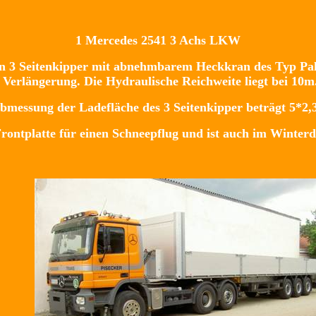
1 Mercedes 2541 3 Achs LKW
ein 3 Seitenkipper mit abnehmbarem Heckkran des Typ Pa
 Verlängerung. Die Hydraulische Reichweite liegt bei 10m
bmessung der Ladefläche des 3 Seitenkipper beträgt 5*2,
rontplatte für einen Schneepflug und ist auch im Winterd