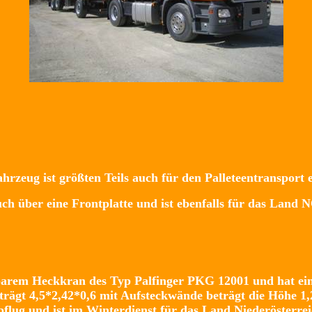
ahrzeug ist größten Teils auch für den Palleteentransport e
ch über eine Frontplatte und ist ebenfalls für das Land N
arem Heckkran des Typ Palfinger PKG 12001 und hat ein
rägt 4,5*2,42*0,6 mit Aufsteckwände beträgt die Höhe 1,
flug und ist im Winterdienst für das Land Niederösterrei